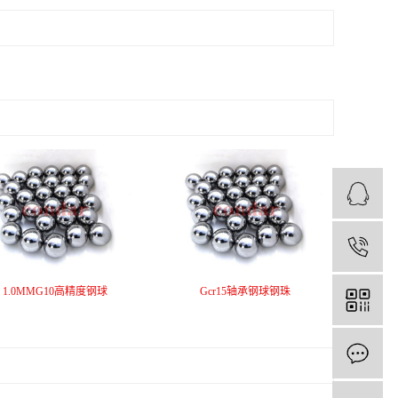
1
1.0MMG10高精度钢球
Gcr15轴承钢球钢珠