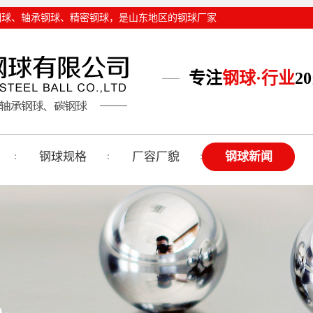
钢球
、
轴承钢球
、
精密钢球
，是山东地区的钢球厂家
专注
钢球·行业
2
钢球规格
厂容厂貌
钢球新闻