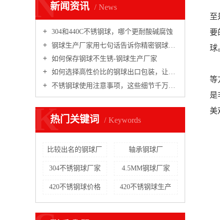
N
新闻资讯
News
至
要
304和440C不锈钢球，哪个更耐酸碱腐蚀
钢球生产厂家用七句话告诉你精密钢球都用在哪些领域
球
如何保存钢球不生锈-钢球生产厂家
如何选择高性价比的钢球出口包装，让你不花冤枉钱
等
不锈钢球使用注意事项，这些细节千万别踩坑哟！
是
K
美
热门关键词
Keywords
比较出名的钢球厂
轴承钢球厂
304不锈钢球厂家
4.5MM钢球厂家
420不锈钢球价格
420不锈钢球生产