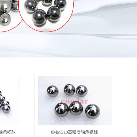
精密轴承钢球
8MMG10高精度轴承钢球