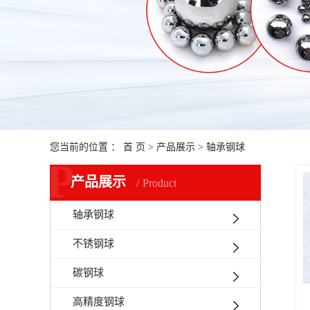
您当前的位置 ：
首 页
>
产品展示
>
轴承钢球
P
产品展示
Product
轴承钢球
不锈钢球
碳钢球
高精度钢球