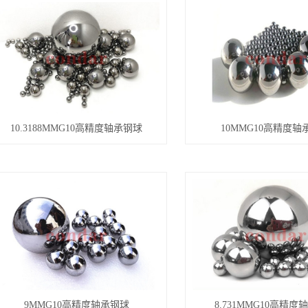
10.3188MMG10高精度轴承钢球
10MMG10高精度轴
9MMG10高精度轴承钢球
8.731MMG10高精