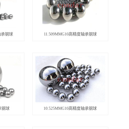
度轴承钢球
11.509MMG10高精度轴承钢球
承钢球
10.525MMG10高精度轴承钢球