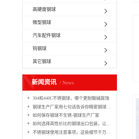
高硬度钢球
微型钢球
汽车配件钢球
钨钢球
其它钢球
N
新闻资讯
News
304和440C不锈钢球，哪个更耐酸碱腐蚀
钢球生产厂家用七句话告诉你精密钢球都用在哪些领域
如何保存钢球不生锈-钢球生产厂家
如何选择高性价比的钢球出口包装，让你不花冤枉钱
不锈钢球使用注意事项，这些细节千万别踩坑哟！