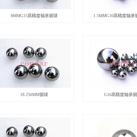
8MMG15高精度轴承钢球
1.5MMG10高精度轴
18.256MM钢球
G16高精度轴承